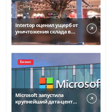
Intertop оценил ущерб от
уничтожения склада в
450 млн грн
Бизнес
Microsoft запустила
крупнейший дата-центр
в Индии за $20,5