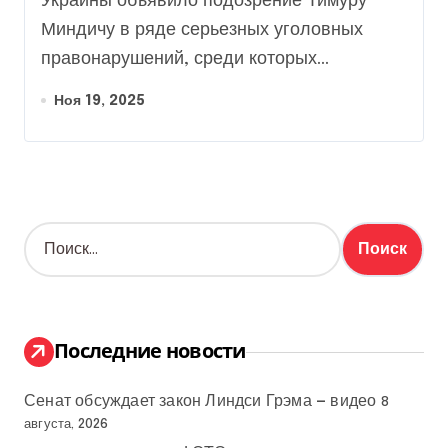
Украины объявило подозрение Тимуру
Миндичу в ряде серьезных уголовных
правонарушений, среди которых...
Ноя 19, 2025
Н
а
й
т
и
:
Последние новости
Сенат обсуждает закон Линдси Грэма — видео
8
августа, 2026