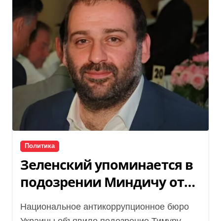
Политика
Зеленский упоминается в
подозрении Миндичу от
НАБУ: нардеп раскрыл
Национальное антикоррупционное бюро
подробности (фото)