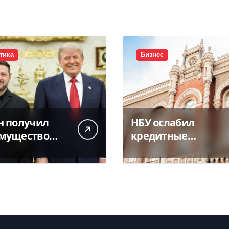
тика
Бизнес
н получил
НБУ ослабил
мущество
кредитные
одаря
требования для
твиям США
бизнеса и
аграриев из-за
атак РФ