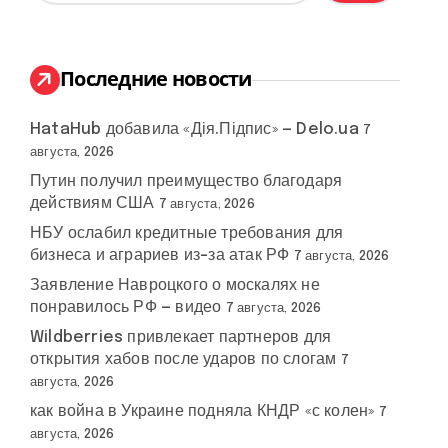
й
т
и
:
Последние новости
HataHub добавила «Дія.Підпис» — Delo.ua
7
августа, 2026
Путин получил преимущество благодаря
действиям США
7 августа, 2026
НБУ ослабил кредитные требования для
бизнеса и аграриев из-за атак РФ
7 августа, 2026
Заявление Навроцкого о москалях не
понравилось РФ — видео
7 августа, 2026
Wildberries привлекает партнеров для
открытия хабов после ударов по слогам
7
августа, 2026
как война в Украине подняла КНДР «с колен»
7
августа, 2026