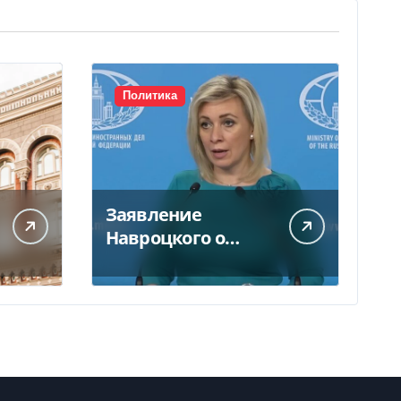
Политика
Заявление
Навроцкого о
москалях не
понравилось РФ —
видео