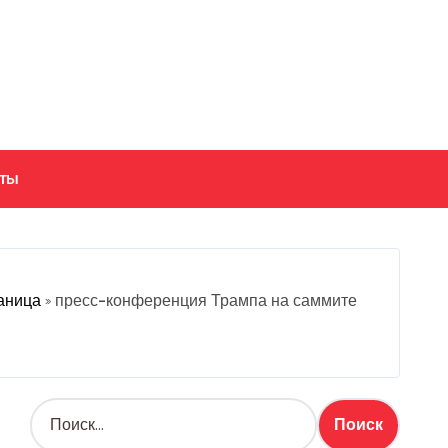
кты
аница
»
пресс-конференция Трампа на саммите
Н
а