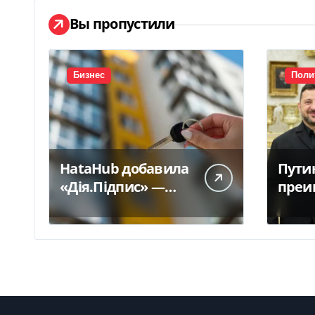
Вы пропустили
Бизнес
Поли
HataHub добавила
Пути
«Дія.Підпис» —
преи
Delo.ua
благ
дейс