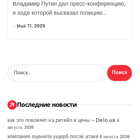
переговоров с Украиной,
Владимир Путин дал пресс-конференцию,
— заявление с пресс-
в ходе которой высказал позицию...
конференции
Май 11, 2025
Н
а
й
т
и
:
Последние новости
как это повлияет на ритейл и цены — Delo.ua
6
августа, 2026
компания оценила ущерб после атаки
6 августа, 2026