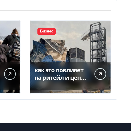
Бизнес
как это повлияет
на ритейл и цены
— Delo.ua