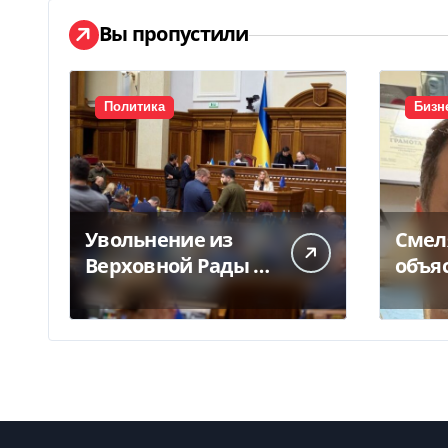
Вы пропустили
Политика
Бизн
Увольнение из
Смел
Верховной Рады —
объя
куда исчез 71
конф
народный депутат
Укрпо
за семь лет
за п