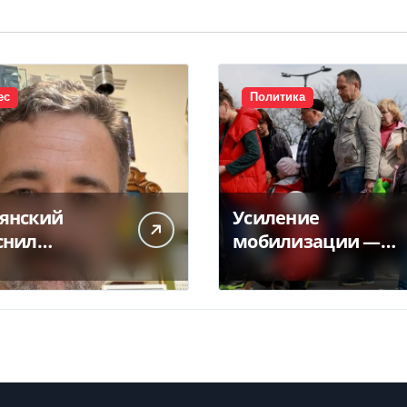
ес
Политика
янский
Усиление
снил
мобилизации —
ликт
кто из украинцев
чты с НБУ из-
потеряет право на
латежек
временную
защиту в ЕС