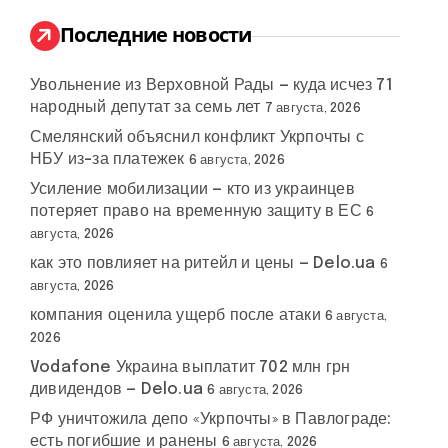
и
:
Последние новости
Увольнение из Верховной Рады — куда исчез 71
народный депутат за семь лет
7 августа, 2026
Смелянский объяснил конфликт Укрпочты с
НБУ из-за платежек
6 августа, 2026
Усиление мобилизации — кто из украинцев
потеряет право на временную защиту в ЕС
6
августа, 2026
как это повлияет на ритейл и цены — Delo.ua
6
августа, 2026
компания оценила ущерб после атаки
6 августа,
2026
Vodafone Украина выплатит 702 млн грн
дивидендов — Delo.ua
6 августа, 2026
РФ уничтожила депо «Укрпочты» в Павлограде:
есть погибшие и ранены
6 августа, 2026