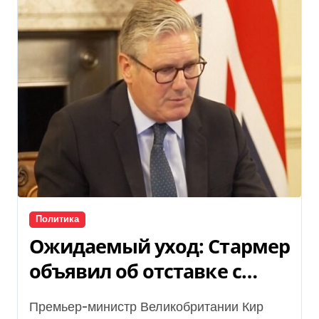
Политика
Ожидаемый уход: Стармер
объявил об отставке с
поста премьер-министра
Премьер-министр Великобритании Кир