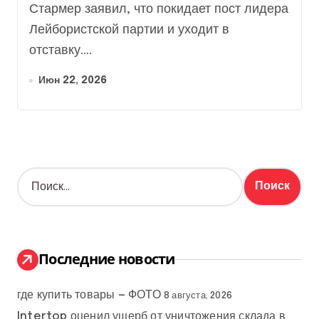
Великобритании
Стармер заявил, что покидает пост лидера
Лейбористской партии и уходит в
отставку....
Июн 22, 2026
Н
а
й
т
и
:
Последние новости
где купить товары — ФОТО
8 августа, 2026
Intertop оценил ущерб от уничтожения склада в