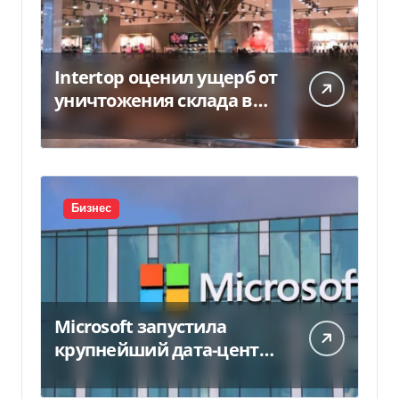
Intertop оценил ущерб от
уничтожения склада в
450 млн грн
Бизнес
Microsoft запустила
крупнейший дата-центр
в Индии за $20,5
миллиарда