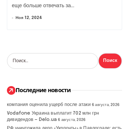
еще больше отвечать за...
Ноя 12, 2024
Н
а
й
т
и
:
Последние новости
компания оценила ущерб после атаки
6 августа, 2026
Vodafone Украина выплатит 702 млн грн
дивидендов — Delo.ua
6 августа, 2026
РФ уничтожила депо «Укрпочты» в Павлограде: есть