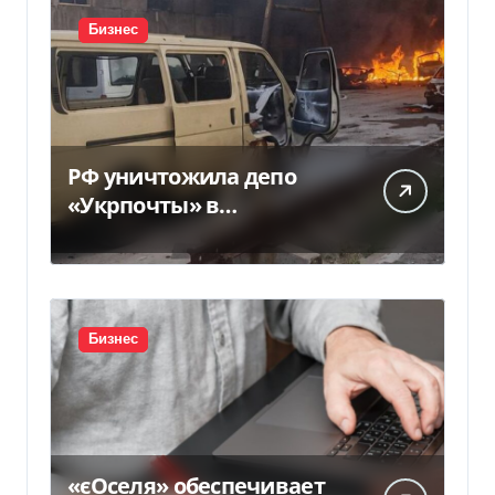
Бизнес
РФ уничтожила депо
«Укрпочты» в
Павлограде: есть
погибшие и ранены
Бизнес
«єОселя» обеспечивает