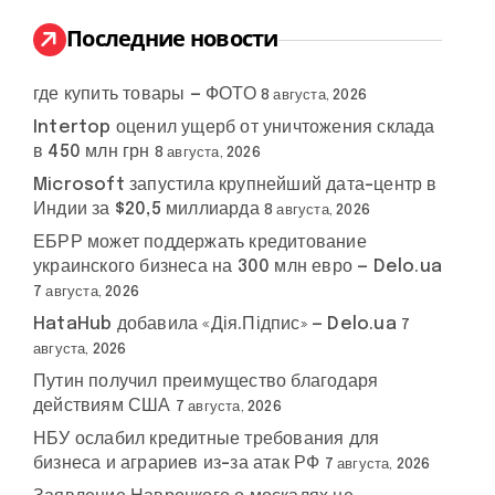
и
:
Последние новости
где купить товары — ФОТО
8 августа, 2026
Intertop оценил ущерб от уничтожения склада
в 450 млн грн
8 августа, 2026
Microsoft запустила крупнейший дата-центр в
Индии за $20,5 миллиарда
8 августа, 2026
ЕБРР может поддержать кредитование
украинского бизнеса на 300 млн евро — Delo.ua
7 августа, 2026
HataHub добавила «Дія.Підпис» — Delo.ua
7
августа, 2026
Путин получил преимущество благодаря
действиям США
7 августа, 2026
НБУ ослабил кредитные требования для
бизнеса и аграриев из-за атак РФ
7 августа, 2026