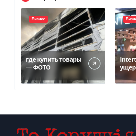
Бизнес
Бизн
где купить товары
Inter
— ФОТО
ущер
унич
склад
грн