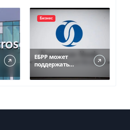
Бизнес
ЕБРР может
поддержать
кредитование
украинского
бизнеса на 300 млн
евро — Delo.ua