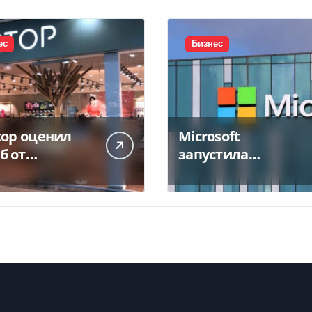
ес
Бизнес
top оценил
Microsoft
б от
запустила
тожения
крупнейший дата-
а в 450 млн
центр в Индии за
$20,5 миллиарда