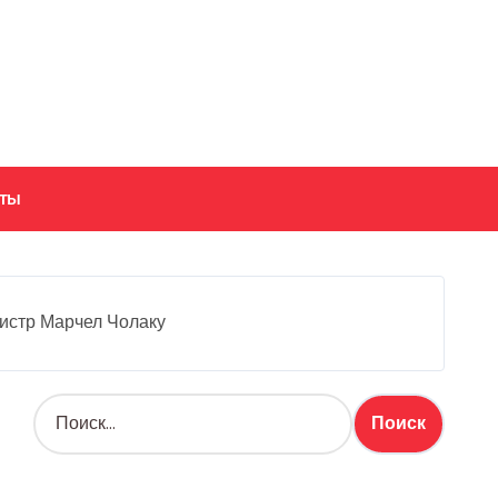
кты
истр Марчел Чолаку
Н
а
й
т