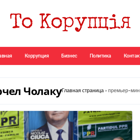
авная
Коррупция
Бизнес
Политика
Конта
чел Чолаку
Главная страница
»
премьер-мин