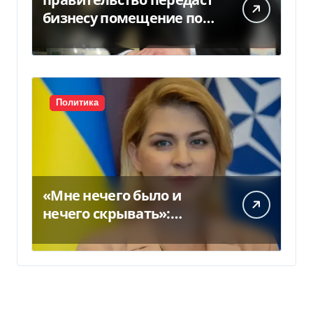
бизнесу помещение под
склады
Политика
«Мне нечего было и
нечего скрывать»:
Стефанишина
прокомментировала
новое подозрение