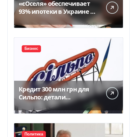
«єОселя» обеспечивает
93% ипотеки в Украине –
банкиры
Бизнес
Кредит 300 млн грн для
Сильпо: детали
соглашения с
Ощадбанком
Политика