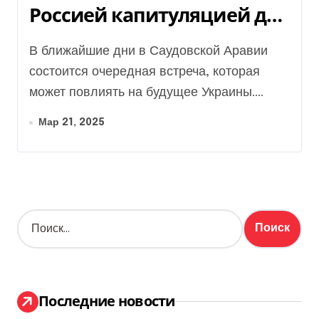
Россией капитуляцией для
Украины
В ближайшие дни в Саудовской Аравии
состоится очередная встреча, которая
может повлиять на будущее Украины....
Мар 21, 2025
Н
а
й
т
и
:
Последние новости