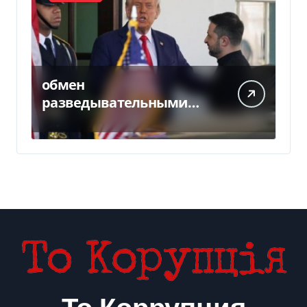
обмен
разведывательными
данными между
Украиной и США
значительно вырос, —
Politico