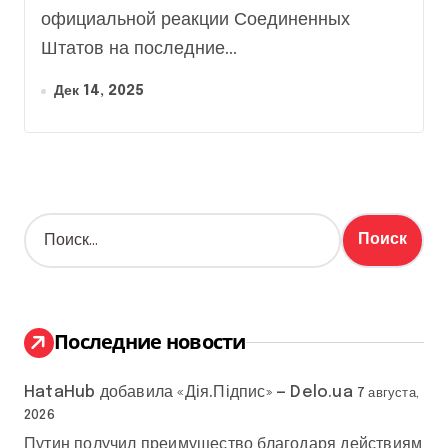
официальной реакции Соединенных
Штатов на последние...
Дек 14, 2025
Н
а
й
т
и
:
Последние новости
HataHub добавила «Дія.Підпис» — Delo.ua
7 августа,
2026
Путин получил преимущество благодаря действиям