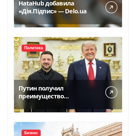
HataHub добавила
«Дія.Підпис» — Delo.ua
Политика
Путин получил
преимущество
благодаря действиям
США
Бизнес