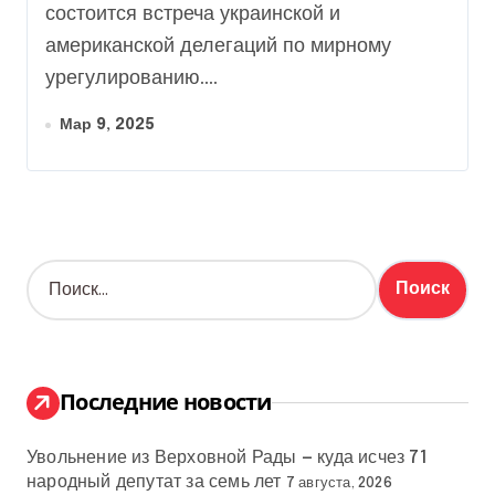
договариваться
состоится встреча украинской и
Зеленский и Ермак
американской делегаций по мирному
урегулированию....
Мар 9, 2025
Н
а
й
т
и
:
Последние новости
Увольнение из Верховной Рады — куда исчез 71
народный депутат за семь лет
7 августа, 2026