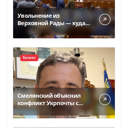
Увольнение из
Верховной Рады — куда
исчез 71 народный
депутат за семь лет
Бизнес
Смелянский объяснил
конфликт Укрпочты с
НБУ из-за платежек