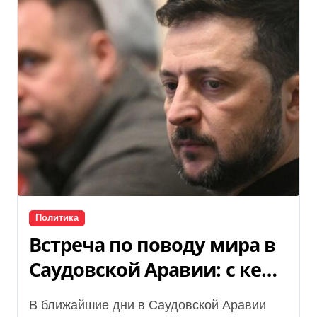
Политика
Встреча по поводу мира в
Саудовской Аравии: с кем
и о чем будут
В ближайшие дни в Саудовской Аравии