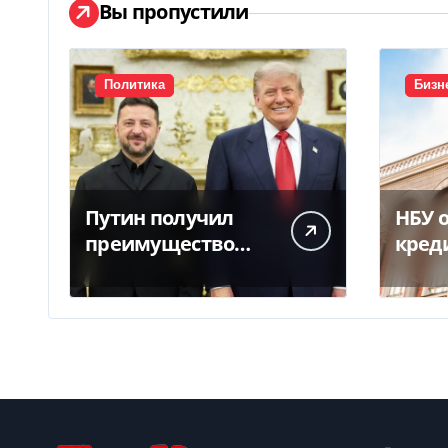
Вы пропустили
Политика
Бизн
Путин получил
НБУ 
преимущество
кред
благодаря
треб
действиям США
бизн
аграр
атак