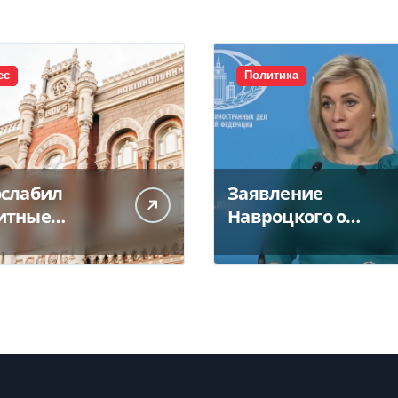
ес
Политика
ослабил
Заявление
итные
Навроцкого о
ования для
москалях не
еса и
понравилось РФ —
иев из-за
видео
 РФ