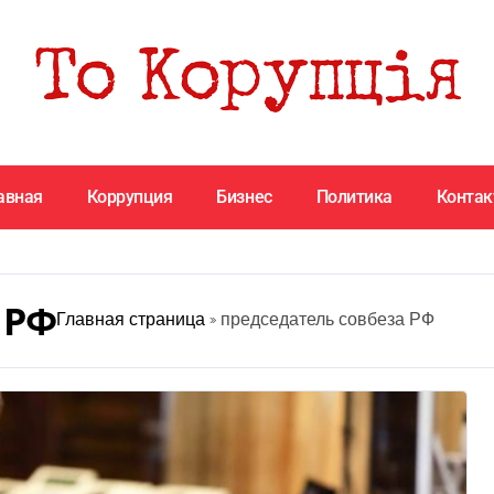
авная
Коррупция
Бизнес
Политика
Конта
 РФ
Главная страница
»
председатель совбеза РФ