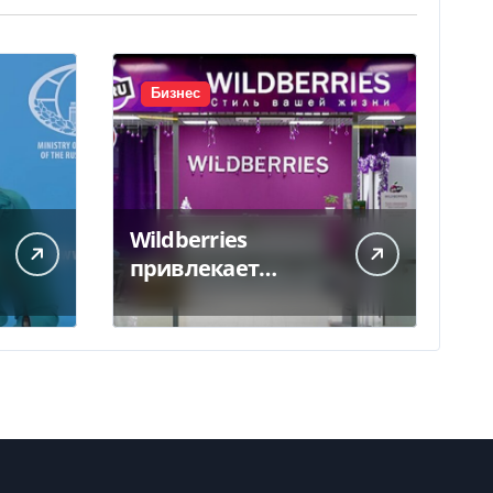
Бизнес
Wildberries
привлекает
партнеров для
открытия хабов
после ударов по
слогам