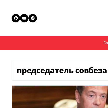
Перейти
к
содержанию
Гл
председатель совбеза