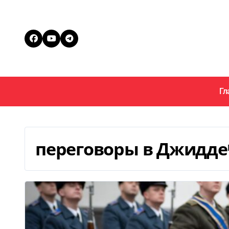
Перейти
к
содержанию
Гл
переговоры в Джидде