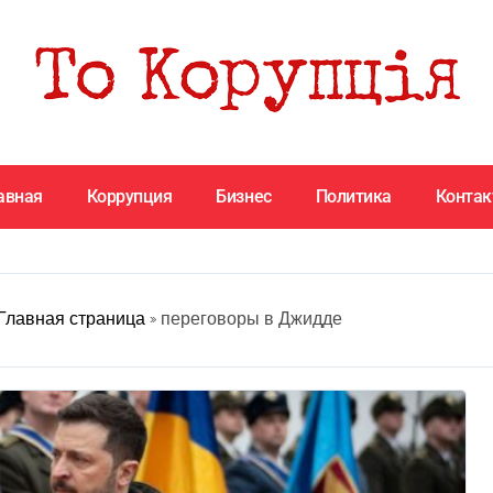
авная
Коррупция
Бизнес
Политика
Конта
Главная страница
»
переговоры в Джидде