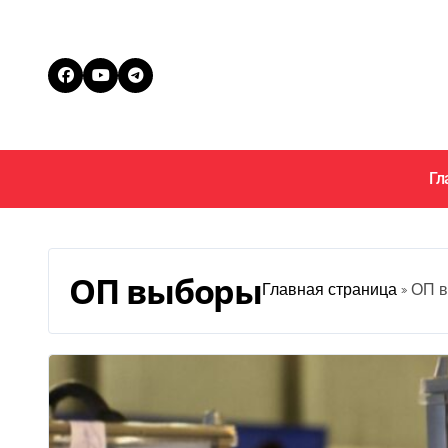
Перейти
к
содержанию
Гл
ОП выборы
Главная страница
»
ОП 