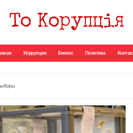
авная
Коррупция
Бизнес
Политика
Конта
выборы