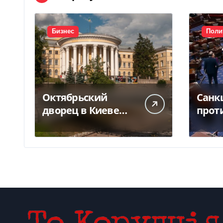
Бизнес
Поли
Октябрьский
Санк
дворец в Киеве
прот
вернут государству
одоб
— решение суда —
Грем
Delo.ua