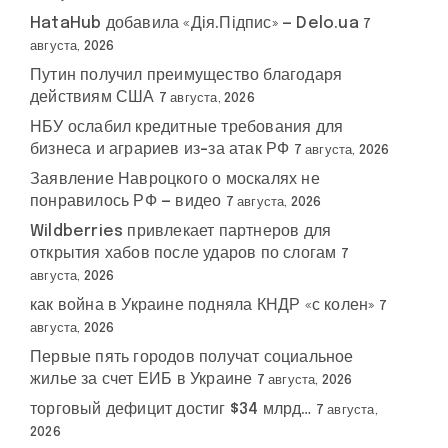
HataHub добавила «Дія.Підпис» — Delo.ua
7
августа, 2026
Путин получил преимущество благодаря
действиям США
7 августа, 2026
НБУ ослабил кредитные требования для
бизнеса и аграриев из-за атак РФ
7 августа, 2026
Заявление Навроцкого о москалях не
понравилось РФ — видео
7 августа, 2026
Wildberries привлекает партнеров для
открытия хабов после ударов по слогам
7
августа, 2026
как война в Украине подняла КНДР «с колен»
7
августа, 2026
Первые пять городов получат социальное
жилье за счет ЕИБ в Украине
7 августа, 2026
торговый дефицит достиг $34 млрд…
7 августа,
2026