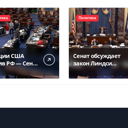
тика
Политика
ции США
Сенат обсуждает
ив РФ — Сенат
закон Линдси
рил закон
Грэма — видео
а — Фокус