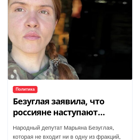
Политика
Безуглая заявила, что
россияне наступают
внутри Днепропетровской
Народный депутат Марьяна Безуглая,
области — карты
которая не входит ни в одну из фракций,