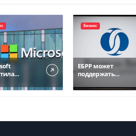
ес
Бизнес
soft
ЕБРР может
стила
поддержать
нейший дата-
кредитование
р в Индии за
украинского
5 миллиарда
бизнеса на 300 млн
евро — Delo.ua