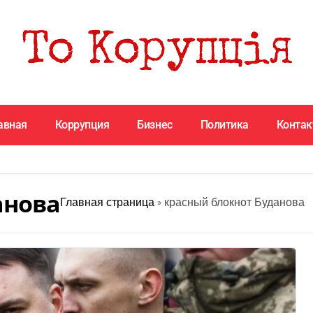
авная
Коррупция
Бизнес
Политика
Конта
анова
Главная страница
»
красный блокнот Буданова