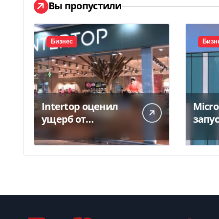
Вы пропустили
Бизнес
Бизн
Intertop оценил
Micro
ущерб от
запу
уничтожения
круп
склада в 450 млн
цент
грн
$20,