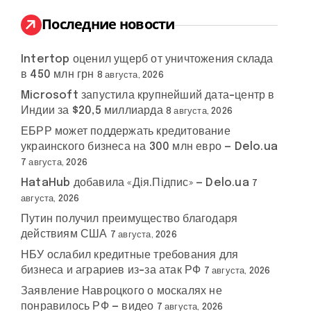
и
:
Последние новости
Intertop оценил ущерб от уничтожения склада
в 450 млн грн
8 августа, 2026
Microsoft запустила крупнейший дата-центр в
Индии за $20,5 миллиарда
8 августа, 2026
ЕБРР может поддержать кредитование
украинского бизнеса на 300 млн евро — Delo.ua
7 августа, 2026
HataHub добавила «Дія.Підпис» — Delo.ua
7
августа, 2026
Путин получил преимущество благодаря
действиям США
7 августа, 2026
НБУ ослабил кредитные требования для
бизнеса и аграриев из-за атак РФ
7 августа, 2026
Заявление Навроцкого о москалях не
понравилось РФ — видео
7 августа, 2026