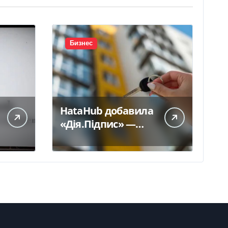
Бизнес
HataHub добавила
«Дія.Підпис» —
Delo.ua