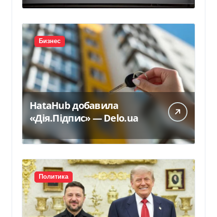
300 млн евро — Delo.ua
Бизнес
HataHub добавила
«Дія.Підпис» — Delo.ua
Политика