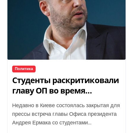
Политика
Студенты раскритиковали
главу ОП во время
закрытой встречи: как
Недавно в Киеве состоялась закрытая для
отреагировал Ермак
прессы встреча главы Офиса президента
Андрея Ермака со студентами...