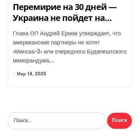
Перемирие на 30 дней —
Украина не пойдет на
замороженный конфликт
Глава ОП Андрей Ермак утверждает, что
— Ермак
американские партнеры не хотят
«Минска-3» или очередного Будапештского
меморандума,...
Мар 14, 2025
Н
а
й
т