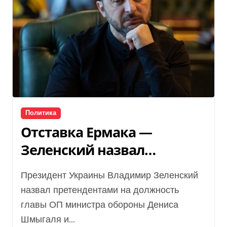
Политика
Отставка Ермака —
Зеленский назвал
кандидатов в главы ОП
Президент Украины Владимир Зеленский
назвал претендентами на должность
главы ОП министра обороны Дениса
Шмыгаля и...