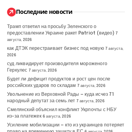
и
:
Последние новости
Трамп ответил на просьбу Зеленского о
предоставлении Украине ракет Patriot (видео)
7
августа, 2026
как ДТЭК перестраивает бизнес под новую
7 августа,
2026
суд ликвидирует производителя мороженого
Геркулес
7 августа, 2026
Будет ли дефицит продуктов и рост цен после
российских ударов по складам
7 августа, 2026
Увольнение из Верховной Рады — куда исчез 71
народный депутат за семь лет
7 августа, 2026
Смелянский объяснил конфликт Укрпочты с НБУ
из-за платежек
6 августа, 2026
Усиление мобилизации — кто из украинцев потеряет
право на временную защиту в ЕС
6 августа, 2026