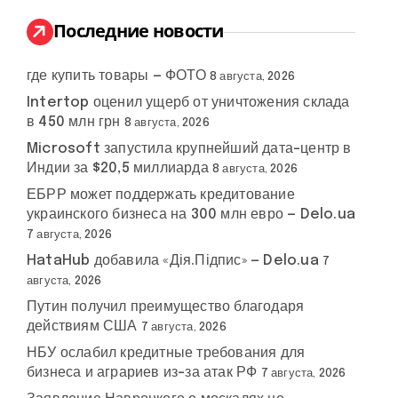
и
:
Последние новости
где купить товары — ФОТО
8 августа, 2026
Intertop оценил ущерб от уничтожения склада
в 450 млн грн
8 августа, 2026
Microsoft запустила крупнейший дата-центр в
Индии за $20,5 миллиарда
8 августа, 2026
ЕБРР может поддержать кредитование
украинского бизнеса на 300 млн евро — Delo.ua
7 августа, 2026
HataHub добавила «Дія.Підпис» — Delo.ua
7
августа, 2026
Путин получил преимущество благодаря
действиям США
7 августа, 2026
НБУ ослабил кредитные требования для
бизнеса и аграриев из-за атак РФ
7 августа, 2026