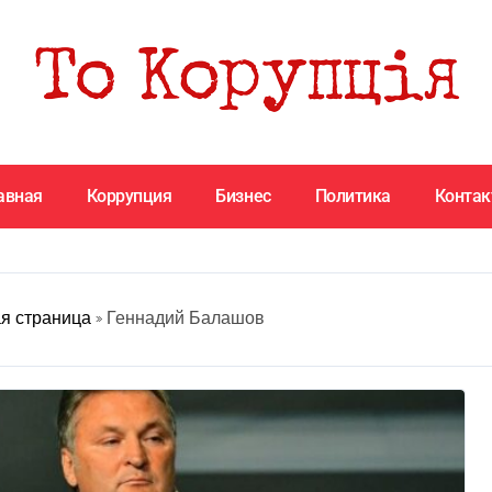
авная
Коррупция
Бизнес
Политика
Конта
я страница
»
Геннадий Балашов