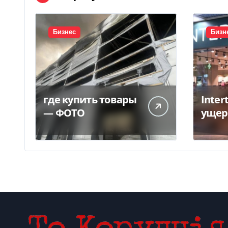
Бизнес
Бизн
где купить товары
Inter
— ФОТО
ущер
унич
склад
грн