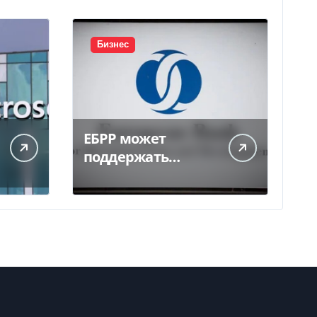
Бизнес
ЕБРР может
поддержать
кредитование
украинского
бизнеса на 300 млн
евро — Delo.ua