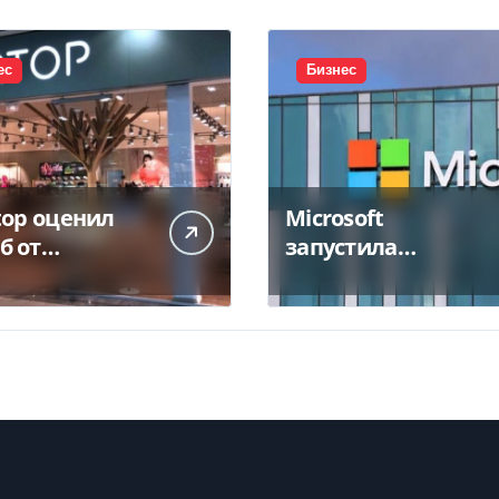
ес
Бизнес
top оценил
Microsoft
б от
запустила
тожения
крупнейший дата-
а в 450 млн
центр в Индии за
$20,5 миллиарда