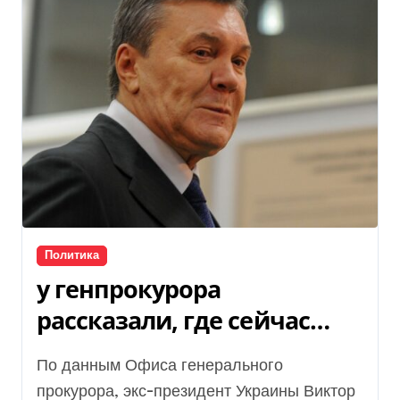
Политика
у генпрокурора
рассказали, где сейчас
живет Виктор Янукович
По данным Офиса генерального
прокурора, экс-президент Украины Виктор