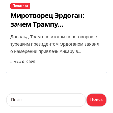
Политика
Миротворец Эрдоган:
зачем Трампу
понадобился помощник
Дональд Трамп по итогам переговоров с
для мирных переговоров
турецким президентом Эрдоганом заявил
по Украине
о намерении привлечь Анкару в...
Май 6, 2025
Н
а
й
т