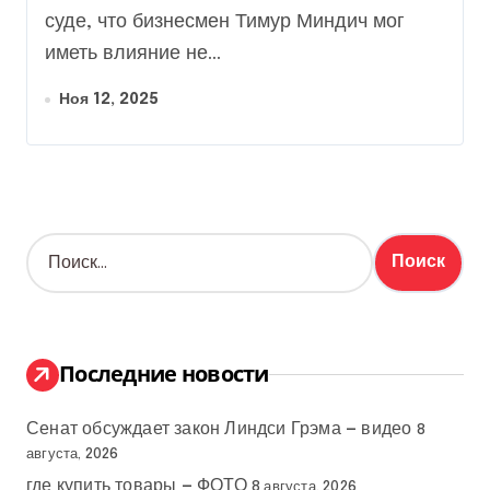
отреагировал
суде, что бизнесмен Тимур Миндич мог
иметь влияние не...
Ноя 12, 2025
Н
а
й
т
и
:
Последние новости
Сенат обсуждает закон Линдси Грэма — видео
8
августа, 2026
где купить товары — ФОТО
8 августа, 2026