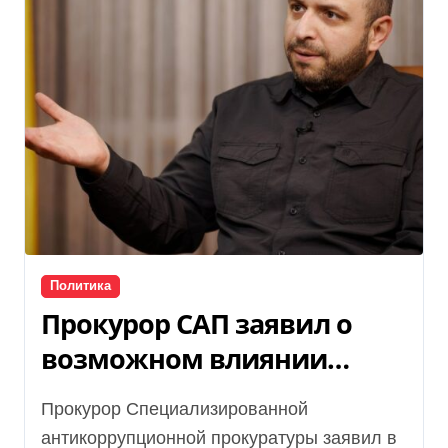
Политика
Прокурор САП заявил о
возможном влиянии
Миндича на Умерова: экс-
Прокурор Специализированной
министр обороны
антикоррупционной прокуратуры заявил в