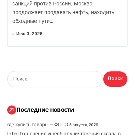
санкций против России, Москва
продолжает продавать нефть, находить
обходные пути...
Июн 3, 2026
Н
а
й
т
и
:
Последние новости
где купить товары — ФОТО
8 августа, 2026
Intertop оценил ущерб от уничтожения склада в