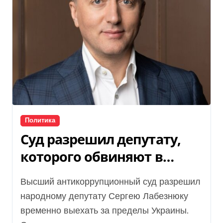
Политика
Суд разрешил депутату,
которого обвиняют в
коррупции, выехать за
Высший антикоррупционный суд разрешил
границу
народному депутату Сергею Лабезнюку
временно выехать за пределы Украины.