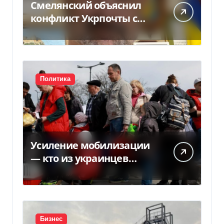
Смелянский объяснил
конфликт Укрпочты с
НБУ из-за платежек
Политика
Усиление мобилизации
— кто из украинцев
потеряет право на
временную защиту в ЕС
Бизнес