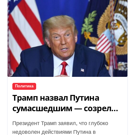
Политика
Трамп назвал Путина
сумасшедшим — созрели
ли США к жесткому
Президент Трамп заявил, что глубоко
давлению на Россию
недоволен действиями Путина в