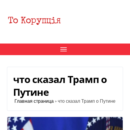
Перейти
к
содержанию
что сказал Трамп о
Путине
Главная страница
»
что сказал Трамп о Путине