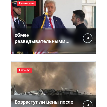
Политика
обмен
разведывательными
данными между
Украиной и США
значительно вырос, —
Politico
Бизнес
Возрастут ли цены после