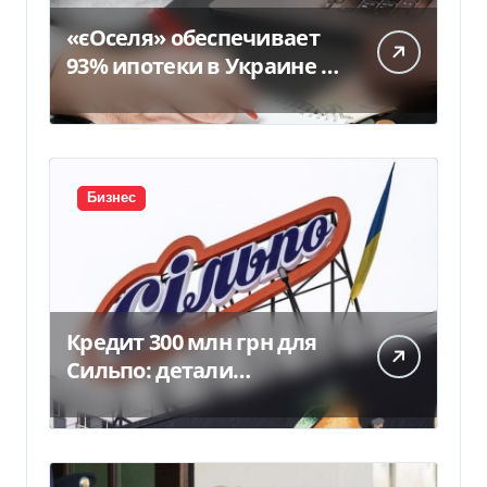
«єОселя» обеспечивает
93% ипотеки в Украине –
банкиры
Бизнес
Кредит 300 млн грн для
Сильпо: детали
соглашения с
Ощадбанком