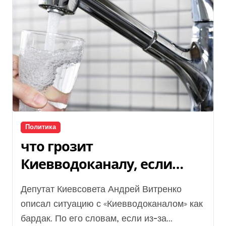
Политика
что грозит
Киевводоканалу, если
горожане останутся в
Депутат Киевсовета Андрей Витренко
блэкаут без воды — видео
описал ситуацию с «Киевводоканалом» как
бардак. По его словам, если из-за...