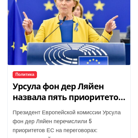
Политика
Урсула фон дер Ляйен
назвала пять приоритетов
ЕС в переговорах
Президент Европейской комиссии Урсула
фон дер Ляйен перечислили 5
приоритетов ЕС на переговорах: