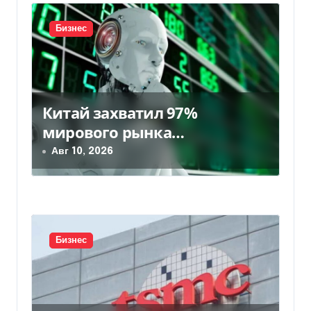
и
я
Бизнес
п
о
Китай захватил 97%
з
мирового рынка
а
гуманоидных роботов
Авг 10, 2026
п
и
с
Бизнес
я
м