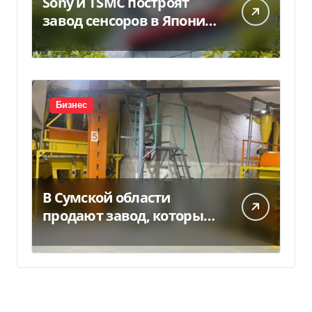
Sony и TSMC построят
завод сенсоров в Японии
за $6,4 млрд
Бизнес
В Сумской области
продают завод, который
продает 90% товаров за
границу