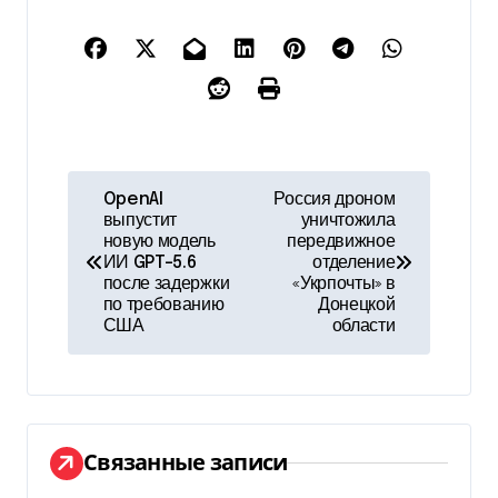
Н
OpenAI
Россия дроном
выпустит
уничтожила
а
новую модель
передвижное
ИИ GPT-5.6
отделение
в
после задержки
«Укрпочты» в
по требованию
Донецкой
и
США
области
г
а
ц
Связанные записи