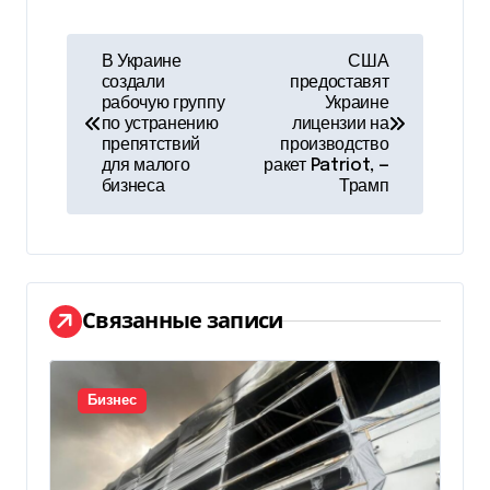
Н
В Украине
США
создали
предоставят
а
рабочую группу
Украине
по устранению
лицензии на
в
препятствий
производство
для малого
ракет Patriot, —
и
бизнеса
Трамп
г
а
ц
Связанные записи
и
я
Бизнес
п