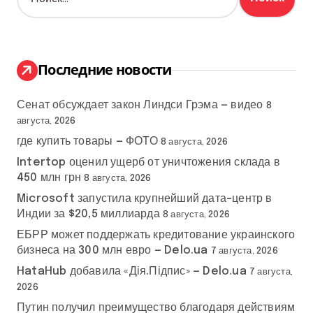
а
й
т
и
:
Последние новости
Сенат обсуждает закон Линдси Грэма — видео
8
августа, 2026
где купить товары — ФОТО
8 августа, 2026
Intertop оценил ущерб от уничтожения склада в
450 млн грн
8 августа, 2026
Microsoft запустила крупнейший дата-центр в
Индии за $20,5 миллиарда
8 августа, 2026
ЕБРР может поддержать кредитование украинского
бизнеса на 300 млн евро — Delo.ua
7 августа, 2026
HataHub добавила «Дія.Підпис» — Delo.ua
7 августа,
2026
Путин получил преимущество благодаря действиям