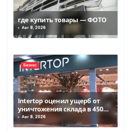
о
з
где купить товары — ФОТО
а
Авг 8, 2026
п
и
с
Бизнес
я
м
Intertop оценил ущерб от
уничтожения склада в 450
млн грн
Авг 8, 2026