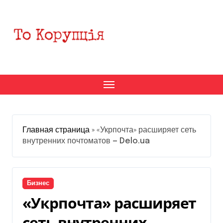
Перейти
к
содержанию
Главная страница
»
«Укрпочта» расширяет сеть
внутренних почтоматов — Delo.ua
Бизнес
«Укрпочта» расширяет
сеть внутренних