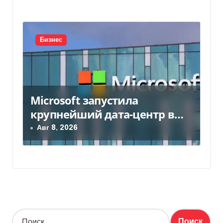
Бизнес
Microsoft запустила
крупнейший дата-центр в
Индии за $20,5 миллиарда
Авг 8, 2026
Н