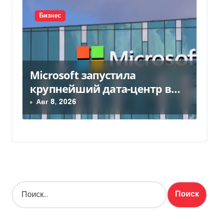
Бизнес
Microsoft запустила
крупнейший дата-центр в
Индии за $20,5 миллиарда
Авг 8, 2026
Н
а
й
т