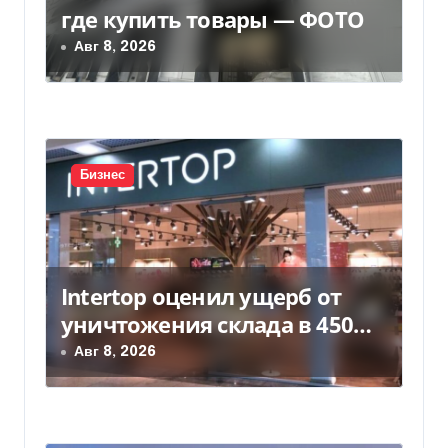
з
где купить товары — ФОТО
а
Авг 8, 2026
п
и
с
Бизнес
я
м
Intertop оценил ущерб от
уничтожения склада в 450
млн грн
Авг 8, 2026