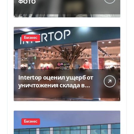
ФОТО
Бизнес
Intertop оценил ущерб от
уничтожения склада в
450 млн грн
Бизнес