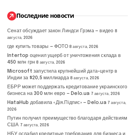
и
:
Последние новости
Сенат обсуждает закон Линдси Грэма — видео
8
августа, 2026
где купить товары — ФОТО
8 августа, 2026
Intertop оценил ущерб от уничтожения склада в
450 млн грн
8 августа, 2026
Microsoft запустила крупнейший дата-центр в
Индии за $20,5 миллиарда
8 августа, 2026
ЕБРР может поддержать кредитование украинского
бизнеса на 300 млн евро — Delo.ua
7 августа, 2026
HataHub добавила «Дія.Підпис» — Delo.ua
7 августа,
2026
Путин получил преимущество благодаря действиям
США
7 августа, 2026
НБУ ослабил кредитные требования для бизнеса и