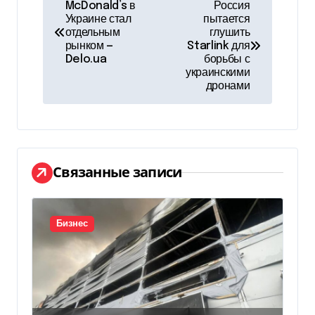
Н
McDonald’s в
Россия
Украине стал
пытается
а
отдельным
глушить
рынком —
Starlink для
в
Delo.ua
борьбы с
украинскими
и
дронами
г
а
ц
Связанные записи
и
я
Бизнес
п
о