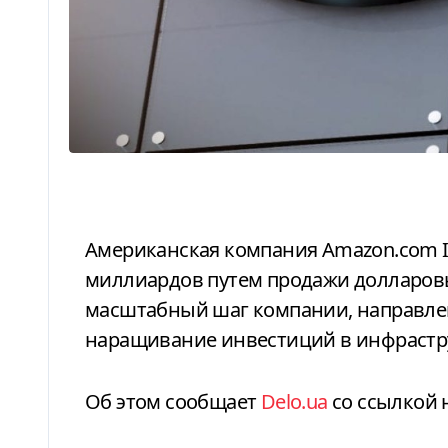
Американская компания Amazon.com Inc. планирует привлечь не менее $25
миллиардов путем продажи долларовы
масштабный шаг компании, направле
наращивание инвестиций в инфрастру
Об этом сообщает
Delo.ua
со ссылкой 