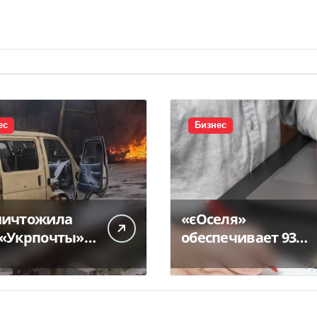
ес
Бизнес
ничтожила
«єОселя»
 «Укрпочты» в
обеспечивает 93%
граде: есть
ипотеки в Украине
бшие и
– банкиры
ны