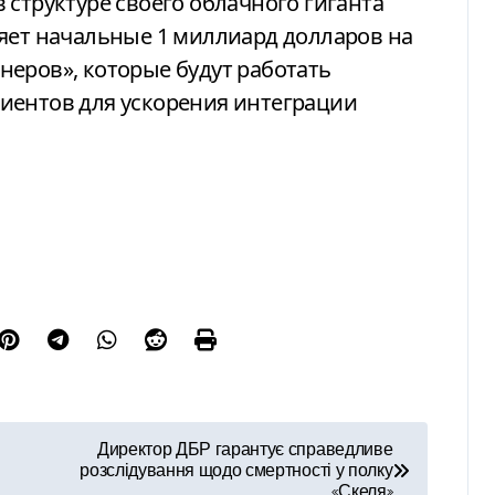
 структуре своего облачного гиганта
ляет начальные 1 миллиард долларов на
еров», которые будут работать
иентов для ускорения интеграции
Директор ДБР гарантує справедливе
розслідування щодо смертності у полку
«Скеля»