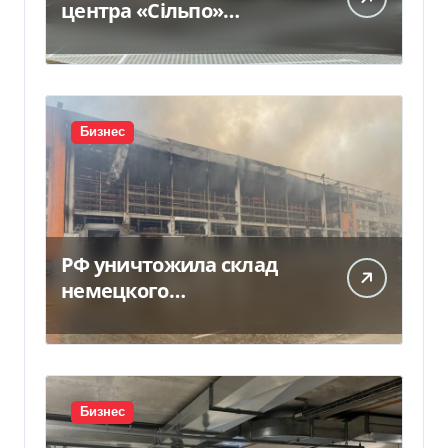
центра «Сільпо»
пострадали от
российской атаки —
Delo.ua
Бизнес
РФ уничтожила склад
немецкого
производителя
моторных масел и
смазочных масел
Бизнес