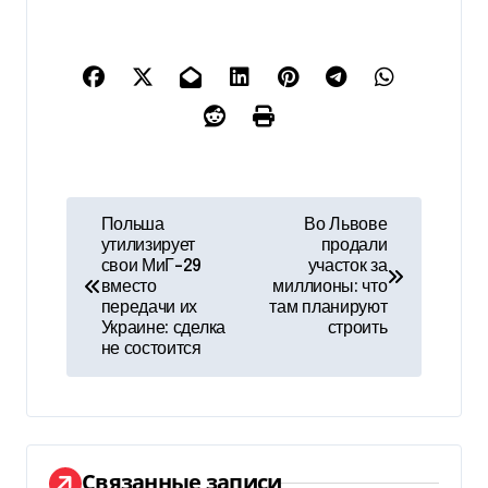
Н
Польша
Во Львове
утилизирует
продали
а
свои МиГ-29
участок за
вместо
миллионы: что
в
передачи их
там планируют
Украине: сделка
строить
и
не состоится
г
а
ц
Связанные записи