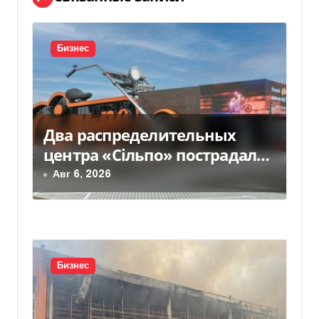
и
я
Бизнес
п
о
Два распределительных
з
центра «Сільпо» пострадали
а
от российской атаки —
Авг 6, 2026
Delo.ua
п
и
с
Бизнес
я