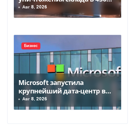
млн грн
Авг 8, 2026
Бизнес
Microsoft запустила
крупнейший дата-центр в
Индии за $20,5 миллиарда
Авг 8, 2026