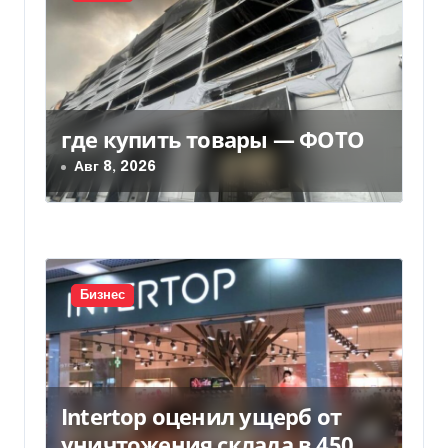
я
п
о
з
где купить товары — ФОТО
Авг 8, 2026
а
п
и
с
Бизнес
я
м
Intertop оценил ущерб от
уничтожения склада в 450