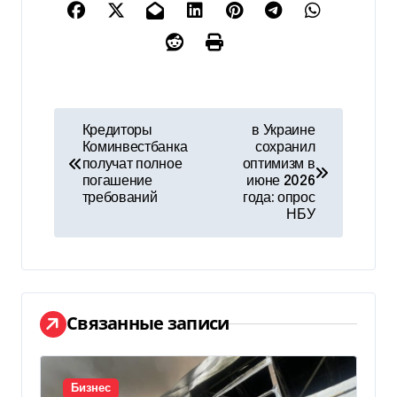
Н
Кредиторы
в Украине
Коминвестбанка
сохранил
а
получат полное
оптимизм в
погашение
июне 2026
в
требований
года: опрос
НБУ
и
г
а
Связанные записи
ц
и
Бизнес