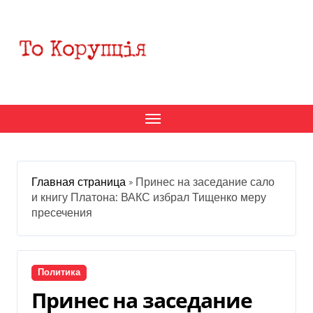
Перейти
к
содержанию
Главная страница
»
Принес на заседание сало
и книгу Платона: ВАКС избрал Тищенко меру
пресечения
Политика
Принес на заседание