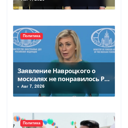
а
п
и
с
Политика
я
м
Заявление Навроцкого о
москалях не понравилось РФ
— видео
Авг 7, 2026
Политика