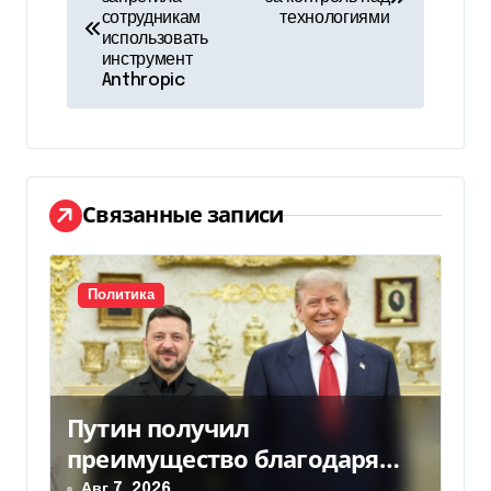
а
сотрудникам
технологиями
использовать
в
инструмент
Anthropic
и
г
а
Связанные записи
ц
и
Политика
я
п
о
Путин получил
з
преимущество благодаря
действиям США
Авг 7, 2026