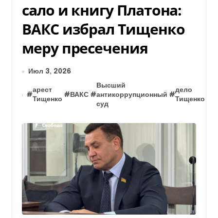
сало и книгу Платона:
ВАКС избрал Тищенко
меру пресечения
Июл 3, 2026
з
Высший
арест
дело
р
#
#
ВАКС
#
антикоррупционный
#
#
Тищенко
Тищенко
1
суд
г