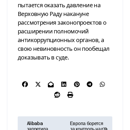
пытается оказать давление на
Верховную Раду накануне
рассмотрения законопроектов о
расширении полномочий
антикоррупционных органов, а
свою невиновность он пообещал
доказывать в суде.
Н
Alibaba
Европа борется
запретила
за контроль над