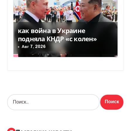
как война в Украине
подняла КНДР «с колен»
Авг 7, 2026
Н
а
й
т
и
: