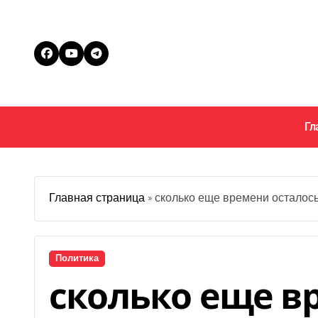
Перейти
к
содержанию
Гл
Главная страница
»
сколько еще времени осталось
Политика
сколько еще в