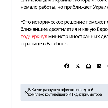
немало работы, но приближает Украин
«Это историческое решение поможет о
ближайшие десятилетия и какую Евр
подчеркнул
министр иностранных дел
странице в Facebook.
Н
В Киеве разрушен офисно-складской
комплекс крупнейшего ИТ-дистрибьютора
а