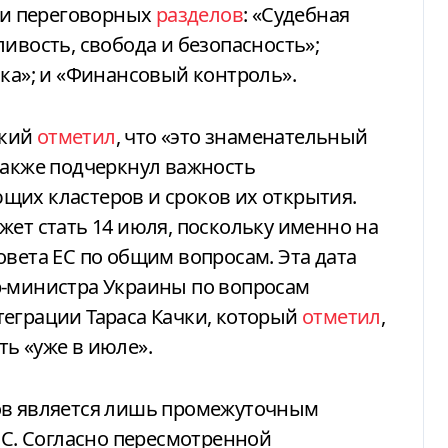
яти переговорных
разделов
: «Судебная
ивость, свобода и безопасность»;
ика»; и «Финансовый контроль».
ский
отметил
, что «это знаменательный
также подчеркнул важность
щих кластеров и сроков их открытия.
жет стать 14 июля, поскольку именно на
овета ЕС по общим вопросам. Эта дата
р-министра Украины по вопросам
теграции Тараса Качки, который
отметил
,
ь «уже в июле».
ов является лишь промежуточным
ЕС. Согласно пересмотренной