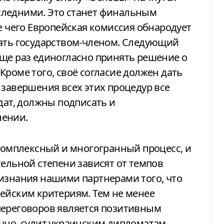
следними. Это станет финальным
е чего Европейская комиссия обнародует
тать государством-членом. Следующий
еще раз единогласно принять решение о
Кроме того, своё согласие должен дать
 завершения всех этих процедур все
дат, должны подписать и
нении.
 комплексный и многогранный процесс, и
тельной степени зависят от темпов
ризнания нашими партнерами того, что
йским критериям. ​​Тем не менее
переговоров является позитивным
чно, сулит украинским дипломатам