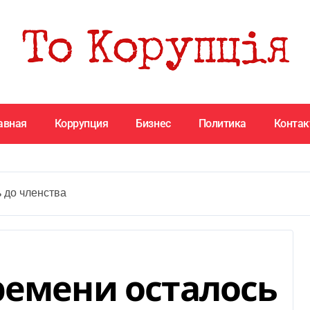
авная
Коррупция
Бизнес
Политика
Конта
 до членства
ремени осталось