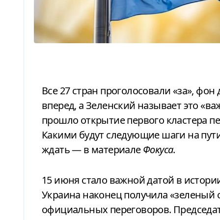
Все 27 стран проголосовали «за», фон дер Ляйен говорит о большом шаге
вперед, а Зеленский называет это «в
прошло открытие первого кластера пе
Какими будут следующие шаги на пути 
ждать — в материале
Фокуса
.
15 июня стало важной датой в истории пути Украины в Европейский Союз.
Украина наконец получила «зеленый с
официальных переговоров. Председат