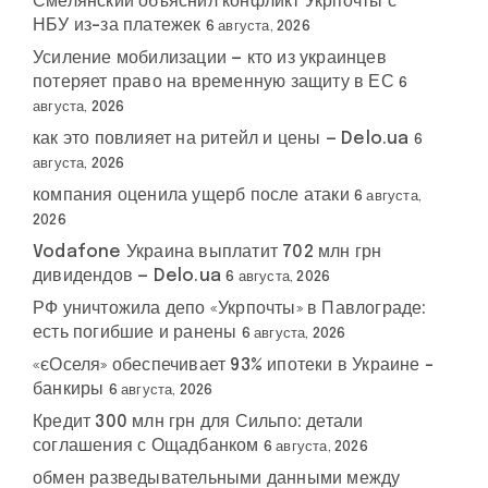
Смелянский объяснил конфликт Укрпочты с
НБУ из-за платежек
6 августа, 2026
Усиление мобилизации — кто из украинцев
потеряет право на временную защиту в ЕС
6
августа, 2026
как это повлияет на ритейл и цены — Delo.ua
6
августа, 2026
компания оценила ущерб после атаки
6 августа,
2026
Vodafone Украина выплатит 702 млн грн
дивидендов — Delo.ua
6 августа, 2026
РФ уничтожила депо «Укрпочты» в Павлограде:
есть погибшие и ранены
6 августа, 2026
«єОселя» обеспечивает 93% ипотеки в Украине –
банкиры
6 августа, 2026
Кредит 300 млн грн для Сильпо: детали
соглашения с Ощадбанком
6 августа, 2026
обмен разведывательными данными между