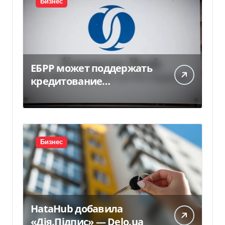
Бизнес
ЕБРР может поддержать
кредитование
украинского бизнеса на
300 млн евро — Delo.ua
Бизнес
HataHub добавила
«Дія.Підпис» — Delo.ua