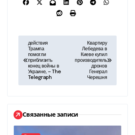
Н
действия
Квартиру
Трампа
Лебедева в
а
помогли
Киеве купил
приблизить
производитель
в
конец войны в
дронов
Украине, — The
Генерал
и
Telegraph
Черешня
г
а
ц
Связанные записи
и