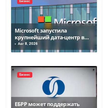
я
Бизнес
п
о
Microsoft запустила
з
крупнейший дата-центр в
а
Индии за $20,5 миллиарда
Авг 8, 2026
п
и
с
Бизнес
я
м
ЕБРР может поддержать