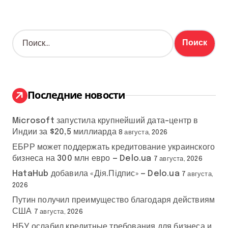
Н
а
й
т
и
:
Последние новости
Microsoft запустила крупнейший дата-центр в
Индии за $20,5 миллиарда
8 августа, 2026
ЕБРР может поддержать кредитование украинского
бизнеса на 300 млн евро — Delo.ua
7 августа, 2026
HataHub добавила «Дія.Підпис» — Delo.ua
7 августа,
2026
Путин получил преимущество благодаря действиям
США
7 августа, 2026
НБУ ослабил кредитные требования для бизнеса и