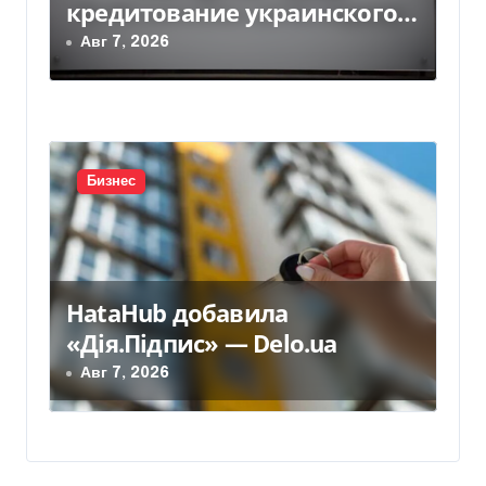
кредитование украинского
бизнеса на 300 млн евро —
Авг 7, 2026
Delo.ua
Бизнес
HataHub добавила
«Дія.Підпис» — Delo.ua
Авг 7, 2026