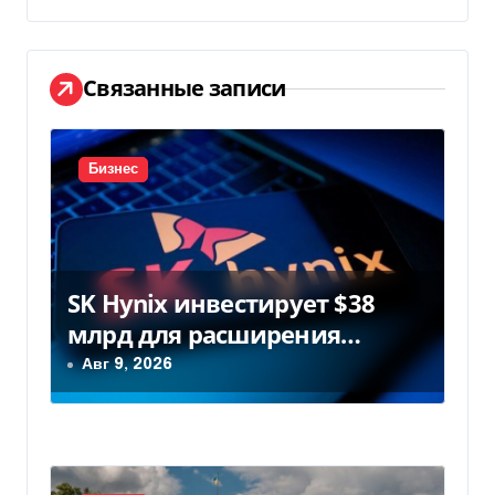
а
ц
и
Связанные записи
я
п
Бизнес
о
з
SK Hynix инвестирует $38
а
млрд для расширения
п
заводов в Южной Корее
Авг 9, 2026
и
с