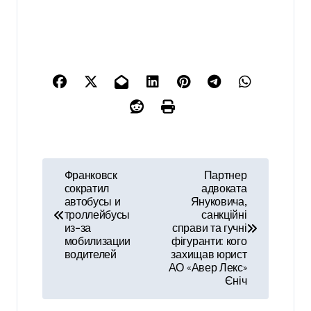
Н
Франковск
Партнер
сократил
адвоката
а
автобусы и
Януковича,
троллейбусы
санкційні
в
из-за
справи та гучні
мобилизации
фігуранти: кого
и
водителей
захищав юрист
АО «Авер Лекс»
г
Єніч