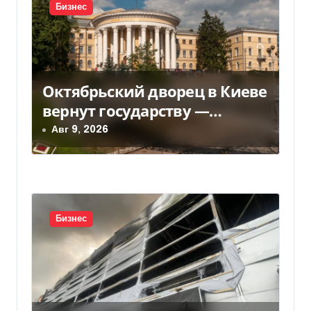
я
Бизнес
м
Октябрьский дворец в Киеве
вернут государству —
решение суда — Delo.ua
Авг 9, 2026
Бизнес