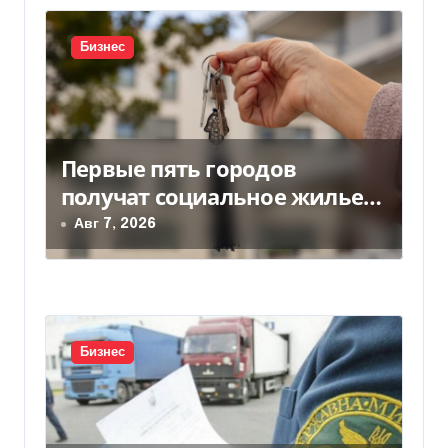
и
с
Бизнес
я
м
Первые пять городов
получат социальное жилье
за счет ЕИБ в Украине
Авг 7, 2026
Бизнес