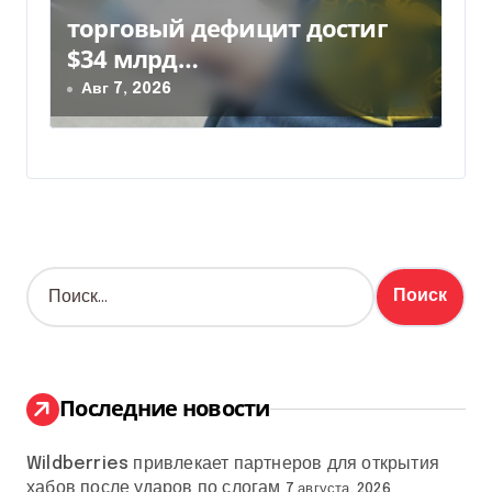
торговый дефицит достиг
$34 млрд…
Авг 7, 2026
Н
а
й
т
и
:
Последние новости
Wildberries привлекает партнеров для открытия
хабов после ударов по слогам
7 августа, 2026