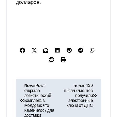
долларов.
Н
Nova Post
Более 130
открыла
тысяч клиентов
а
логистический
получили
комплекс в
электронные
в
Молдове: что
ключи от ДПС
изменилось для
и
доставки