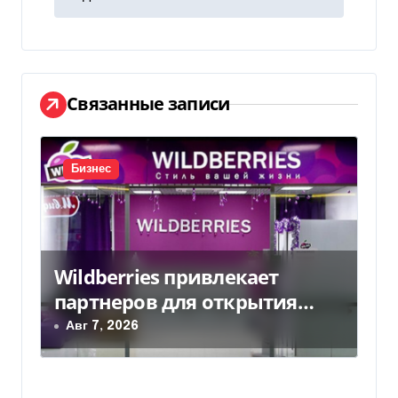
г
а
ц
Связанные записи
и
я
Бизнес
п
о
Wildberries привлекает
з
партнеров для открытия
а
хабов после ударов по
Авг 7, 2026
слогам
п