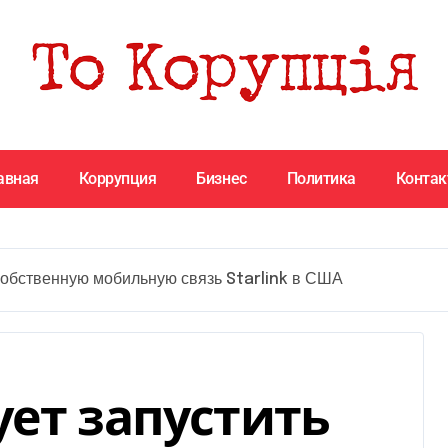
авная
Коррупция
Бизнес
Политика
Конта
собственную мобильную связь Starlink в США
ует запустить