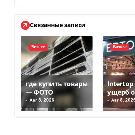
в
и
Связанные записи
г
а
Бизнес
Бизнес
ц
и
я
где купить товары
Interto
п
— ФОТО
ущерб о
уничто
о
Авг 8, 2026
Авг 8, 202
склада 
з
грн
а