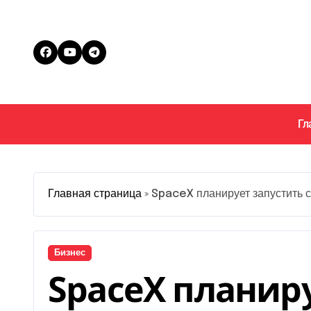
Перейти
к
содержанию
Гл
Главная страница
»
SpaceX планирует запустить 
Бизнес
SpaceX планир