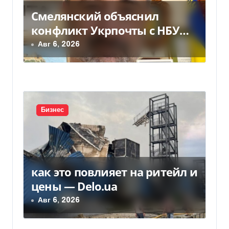
о
Смелянский объяснил
з
конфликт Укрпочты с НБУ
а
из-за платежек
Авг 6, 2026
п
и
с
Бизнес
я
м
как это повлияет на ритейл и
цены — Delo.ua
Авг 6, 2026