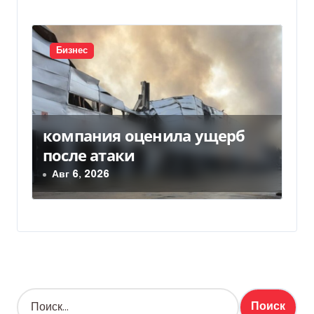
Бизнес
компания оценила ущерб
после атаки
Авг 6, 2026
Н
а