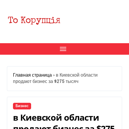
Перейти
к
содержанию
Главная страница
»
в Киевской области
продают бизнес за $275 тысяч
Бизнес
в Киевской области
продают бизнес за $275