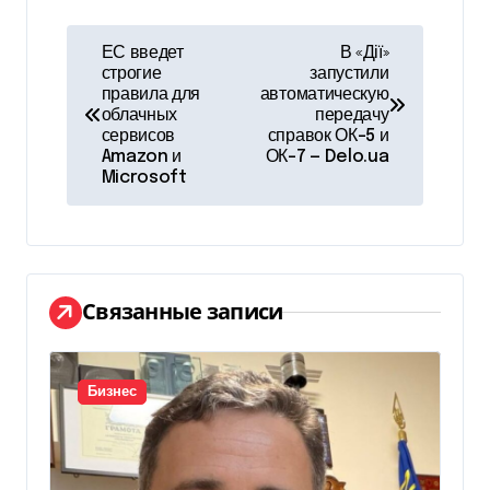
Н
ЕС введет
В «Дії»
строгие
запустили
а
правила для
автоматическую
облачных
передачу
в
сервисов
справок ОК-5 и
Amazon и
ОК-7 — Delo.ua
и
Microsoft
г
а
ц
Связанные записи
и
я
Бизнес
п