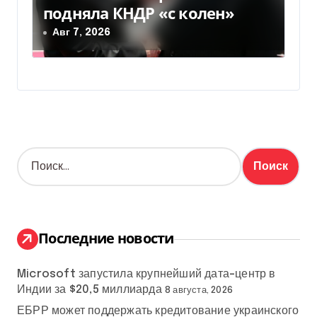
подняла КНДР «с колен»
Авг 7, 2026
Н
а
й
т
и
:
Последние новости
Microsoft запустила крупнейший дата-центр в
Индии за $20,5 миллиарда
8 августа, 2026
ЕБРР может поддержать кредитование украинского