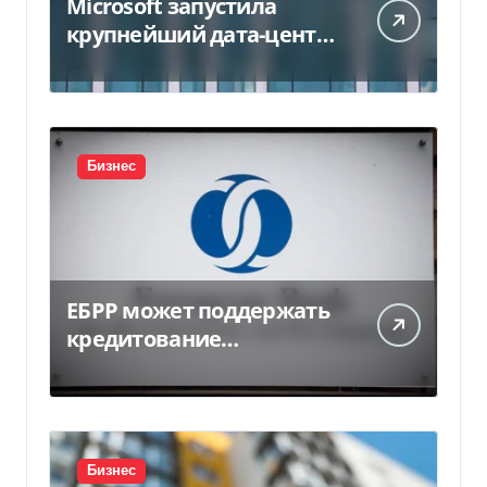
Microsoft запустила
крупнейший дата-центр
в Индии за $20,5
миллиарда
Бизнес
ЕБРР может поддержать
кредитование
украинского бизнеса на
300 млн евро — Delo.ua
Бизнес