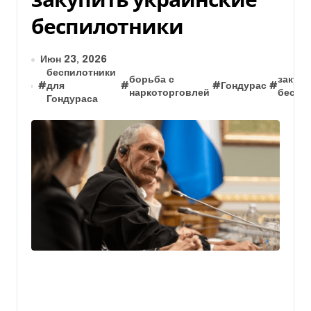
беспилотники
Июн 23, 2026
беспилотники
борьба с
закупк
#
для
#
#
Гондурас
#
наркоторговлей
беспи
Гондураса