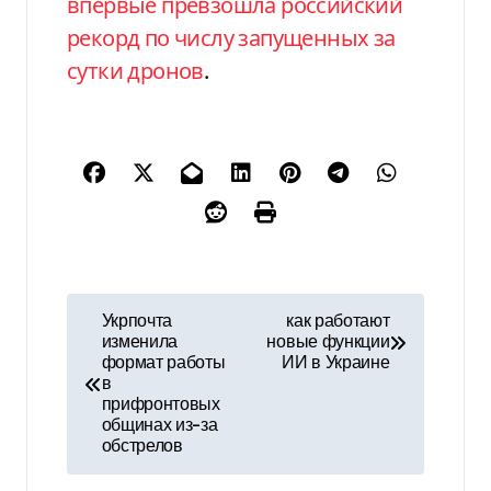
впервые превзошла российский
рекорд по числу запущенных за
сутки дронов
.
Н
Укрпочта
как работают
изменила
новые функции
а
формат работы
ИИ в Украине
в
в
прифронтовых
общинах из-за
и
обстрелов