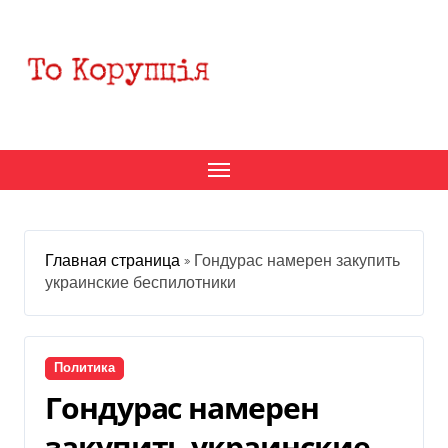
Перейти
к
содержанию
Главная страница
»
Гондурас намерен закупить
украинские беспилотники
Политика
Гондурас намерен
закупить украинские