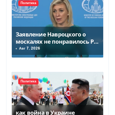
с
Политика
я
м
Заявление Навроцкого о
москалях не понравилось РФ
— видео
Авг 7, 2026
Политика
как война в Украине