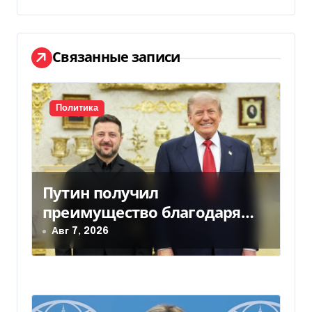
г
а
ц
Связанные записи
и
я
Политика
п
о
Путин получил
з
преимущество благодаря
а
действиям США
Авг 7, 2026
п
и