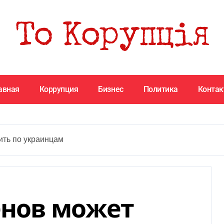
авная
Коррупция
Бизнес
Политика
Конта
ить по украинцам
енов может