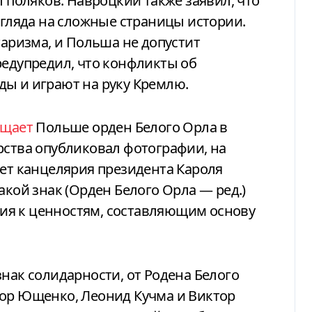
л поляков. Навроцкий также заявил, что
згляда на сложные страницы истории.
таризма, и Польша не допустит
редупредил, что конфликты об
ды и играют на руку Кремлю.
ащает
Польше орден Белого Орла в
рства опубликовал фотографии, на
дет канцелярия президента Кароля
акой знак (Орден Белого Орла — ред.)
ения к ценностям, составляющим основу
знак солидарности, от Родена Белого
ор Ющенко, Леонид Кучма и Виктор