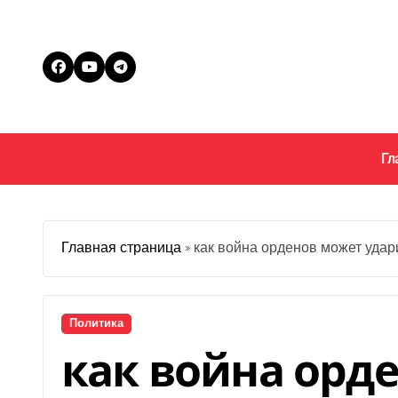
Перейти
к
содержанию
Гл
Главная страница
»
как война орденов может удар
Политика
как война орд