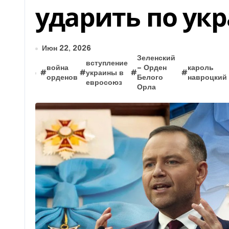
ударить по ук
Июн 22, 2026
Зеленский
вступление
война
— Орден
кароль
#
#
украины в
#
#
орденов
Белого
навроцкий
евросоюз
Орла