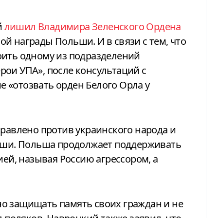
й
лишил Владимира Зеленского Ордена
й награды Польши. И в связи с тем, что
оить одному из подразделений
ои УПА», после консультаций с
 «отозвать орден Белого Орла у
правлено против украинского народа и
льши. Польша продолжает поддерживать
ией, называя Россию агрессором, а
о защищать память своих граждан и не