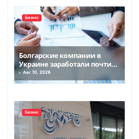
и
с
Бизнес
я
м
Болгарские компании в
Украине заработали почти
25 млрд грн в год: кто в
Авг 10, 2026
лидерах
Бизнес