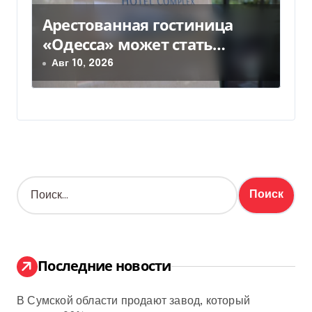
Арестованная гостиница
«Одесса» может стать
жильем для ВПЛ
Авг 10, 2026
Н
а
й
т
и
:
Последние новости
В Сумской области продают завод, который