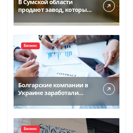
В Сумской области
продают завод, который
продает 90% товаров за
границу
Бизнес
Болгарские компании в
Украине заработали
почти 25 млрд грн в год:
кто в лидерах
Бизнес