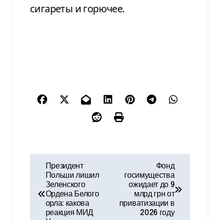
сигареты и горючее.
Н
Президент
Фонд
Польши лишил
госимущества
а
Зеленского
ожидает до 9
Ордена Белого
млрд грн от
в
орла: какова
приватизации в
реакция МИД
2026 году