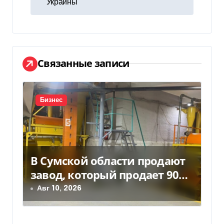
и
Украины
г
а
ц
Связанные записи
и
я
Бизнес
п
о
В Сумской области продают
з
завод, который продает 90%
а
товаров за границу
Авг 10, 2026
п