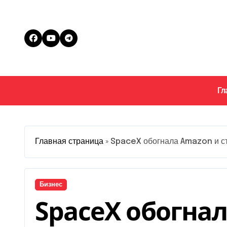
Перейти
к
содержанию
Гл
Главная страница
»
SpaceX обогнала Amazon и ста
Бизнес
SpaceX обогна