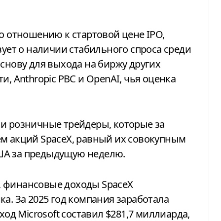
по отношению к стартовой цене IPO,
вует о наличии стабильного спроса среди
основу для выхода на биржу других
и, Anthropic PBC и OpenAI, чья оценка
.
ли розничные трейдеры, которые за
ем акций SpaceX, равный их совокупным
ША за предыдущую неделю.
, финансовые доходы SpaceX
а. За 2025 год компания заработала
ход Microsoft составил $281,7 миллиарда,