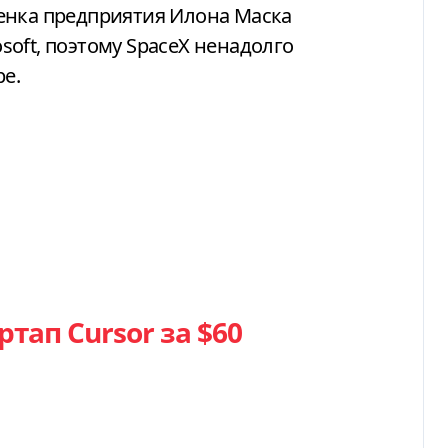
енка предприятия Илона Маска
oft, поэтому SpaceX ненадолго
ре.
тап Cursor за $60