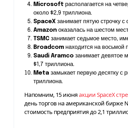
Microsoft
располагается на четве
около $2,9 триллиона.
SpaceX
занимает пятую строчку с 
Amazon
оказалась на шестом мест
TSMC
занимает седьмое место, име
Broadcom
находится на восьмой п
Saudi Aramco
занимает девятое м
$1,7 триллиона.
Meta
замыкает первую десятку с р
триллиона.
Напомним,
15 июня
акции SpaceX стр
день торгов на американской бирже N
стоимость предприятия до 2,1 трилли