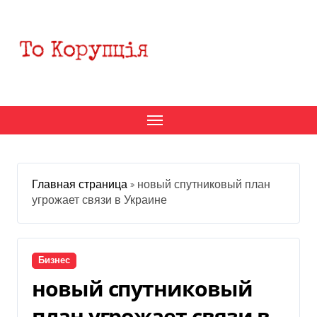
Перейти
к
содержанию
Главная страница
»
новый спутниковый план
угрожает связи в Украине
Бизнес
новый спутниковый
план угрожает связи в