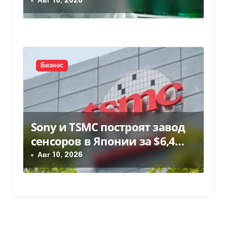
гуманоидных роботов
Авг 10, 2026
Бизнес
Sony и TSMC построят завод
сенсоров в Японии за $6,4
млрд
Авг 10, 2026