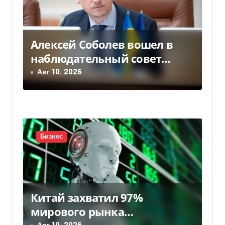
п
о
Алексей Соболев вошел в
з
наблюдательный совет
а
«Нафтогаза» — Delo.ua
Авг 10, 2026
п
и
с
Бизнес
я
м
Китай захватил 97%
мирового рынка