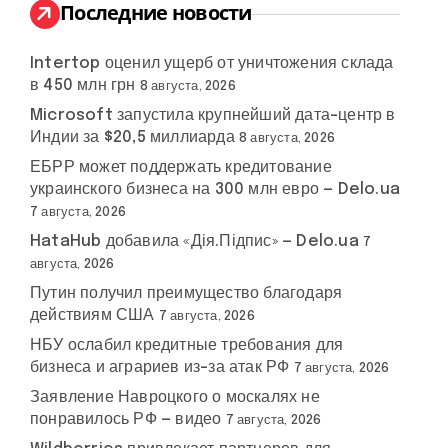
:
Последние новости
Intertop оценил ущерб от уничтожения склада
в 450 млн грн
8 августа, 2026
Microsoft запустила крупнейший дата-центр в
Индии за $20,5 миллиарда
8 августа, 2026
ЕБРР может поддержать кредитование
украинского бизнеса на 300 млн евро — Delo.ua
7 августа, 2026
HataHub добавила «Дія.Підпис» — Delo.ua
7
августа, 2026
Путин получил преимущество благодаря
действиям США
7 августа, 2026
НБУ ослабил кредитные требования для
бизнеса и аграриев из-за атак РФ
7 августа, 2026
Заявление Навроцкого о москалях не
понравилось РФ — видео
7 августа, 2026