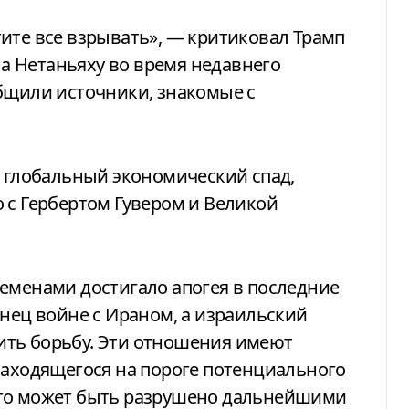
ите все взрывать», — критиковал Трамп
 Нетаньяху во время недавнего
бщили источники, знакомые с
о глобальный экономический спад,
 с Гербертом Гувером и Великой
еменами достигало апогея в последние
онец войне с Ираном, а израильский
ить борьбу. Эти отношения имеют
находящегося на пороге потенциального
ого может быть разрушено дальнейшими