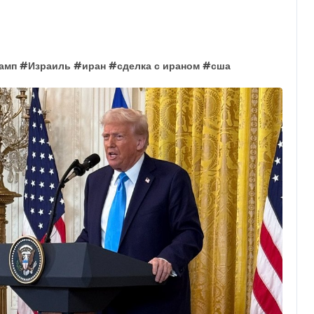
амп
#
Израиль
#
иран
#
сделка с ираном
#
сша