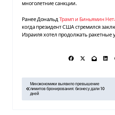
многолетние санкции.
Ранее Дональд
Трамп и Биньямин Нет
когда президент США стремился закл
Израиля хотел продолжать ракетные 
Н
Минэкономики выявило превышение
лимитов бронирования: бизнесу дали 10
а
дней
в
и