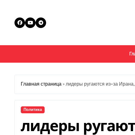
Перейти
к
содержанию
Гл
Главная страница
»
лидеры ругаются из-за Ирана
Политика
лидеры ругаютс