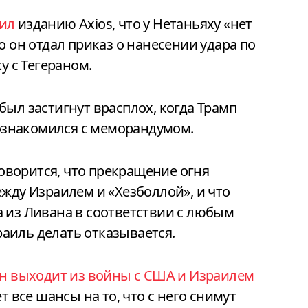
ил
изданию Axios, что у Нетаньяху «нет
о он отдал приказ о нанесении удара по
у с Тегераном.
был застигнут врасплох, когда Трамп
 ознакомился с меморандумом.
ворится, что прекращение огня
ежду Израилем и «Хезболлой», и что
 из Ливана в соответствии с любым
аиль делать отказывается.
н выходит из войны с США и Израилем
т все шансы на то, что с него снимут