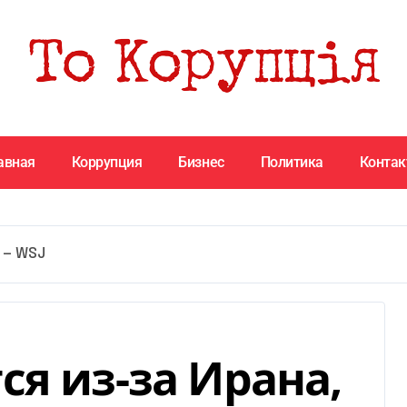
авная
Коррупция
Бизнес
Политика
Конта
, — WSJ
я из-за Ирана,