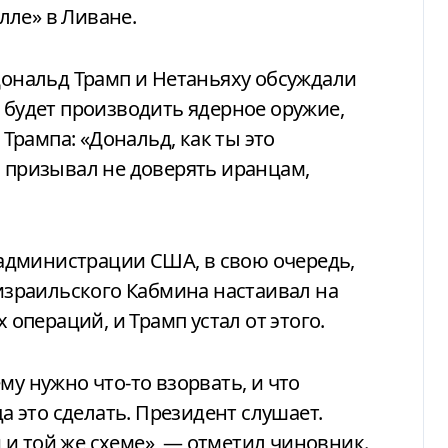
лле» в Ливане.
 Дональд Трамп и Нетаньяху обсуждали
е будет производить ядерное оружие,
рампа: «Дональд, как ты это
н призывал не доверять иранцам,
администрации США, в свою очередь,
 израильского Кабмина настаивал на
пераций, и Трамп устал от этого.
му нужно что-то взорвать, и что
да это сделать. Президент слушает.
и той же схеме», — отметил чиновник.