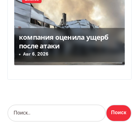
компания оценила ущерб
после атаки
Авг 6, 2026
Н
а
й
т
и