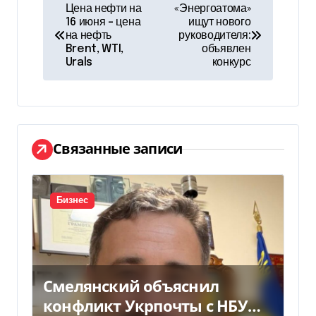
Н
Цена нефти на
«Энергоатома»
16 июня – цена
ищут нового
а
на нефть
руководителя:
Brent, WTI,
объявлен
в
Urals
конкурс
и
г
а
Связанные записи
ц
и
Бизнес
я
п
Смелянский объяснил
о
конфликт Укрпочты с НБУ