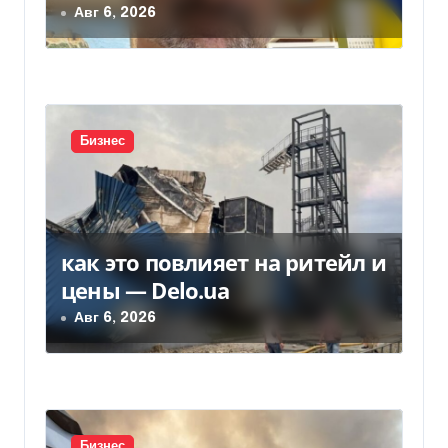
з
из-за платежек
Авг 6, 2026
а
п
и
Бизнес
с
я
м
как это повлияет на ритейл и
цены — Delo.ua
Авг 6, 2026
Бизнес