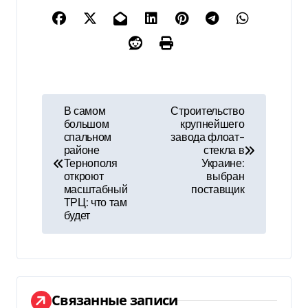
Н
В самом
Строительство
большом
крупнейшего
а
спальном
завода флоат-
районе
стекла в
в
Тернополя
Украине:
откроют
выбран
и
масштабный
поставщик
ТРЦ: что там
г
будет
а
ц
и
Связанные записи