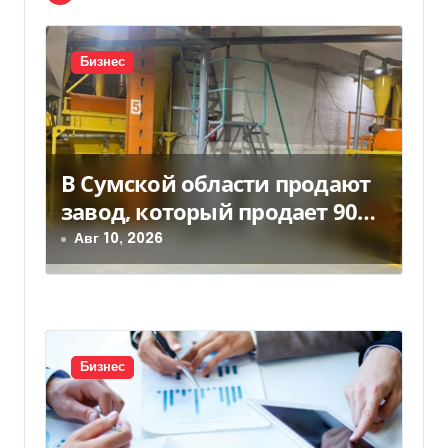
я
п
Бизнес
о
з
В Сумской области продают
а
завод, который продает 90%
п
товаров за границу
Авг 10, 2026
и
с
я
Бизнес
м