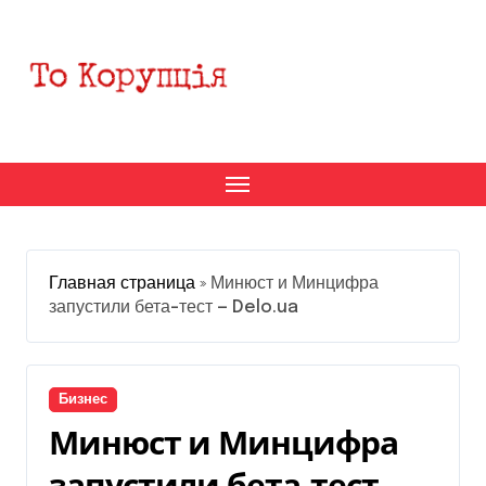
Перейти
к
содержанию
Главная страница
»
Минюст и Минцифра
запустили бета-тест — Delo.ua
Бизнес
Минюст и Минцифра
запустили бета-тест —