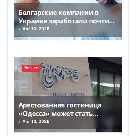
Болгарские компании в
Украине заработали почти
25 млрд грн в год: кто в
Авг 10, 2026
лидерах
Бизнес
Арестованная гостиница
«Одесса» может стать
жильем для ВПЛ
Авг 10, 2026