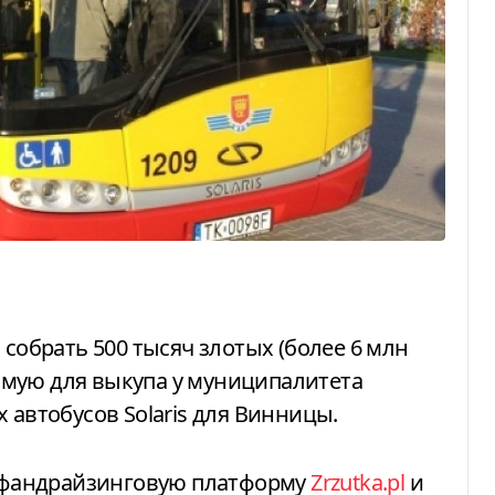
мую для выкупа у муниципалитета
 автобусов Solaris для Винницы.
а фандрайзинговую платформу
Zrzutka.pl
и