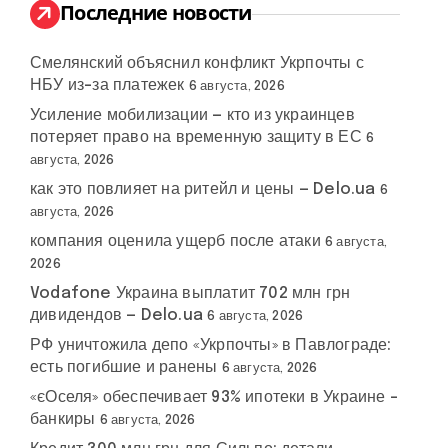
:
Последние новости
Смелянский объяснил конфликт Укрпочты с
НБУ из-за платежек
6 августа, 2026
Усиление мобилизации — кто из украинцев
потеряет право на временную защиту в ЕС
6
августа, 2026
как это повлияет на ритейл и цены — Delo.ua
6
августа, 2026
компания оценила ущерб после атаки
6 августа,
2026
Vodafone Украина выплатит 702 млн грн
дивидендов — Delo.ua
6 августа, 2026
РФ уничтожила депо «Укрпочты» в Павлограде:
есть погибшие и ранены
6 августа, 2026
«єОселя» обеспечивает 93% ипотеки в Украине –
банкиры
6 августа, 2026