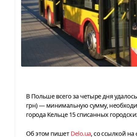
В Польше всего за четыре дня удалось собрать 500 тысяч злотых (более 6 млн
грн) — минимальную сумму, необходи
города Кельце 15 списанных городских
Об этом пишет
Delo.ua
, со ссылкой н