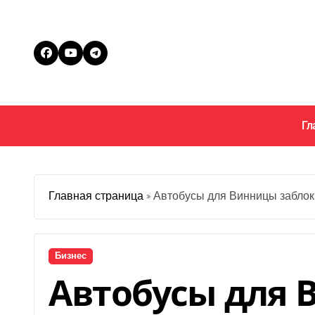
Перейти
к
содержанию
Гл
Главная страница
»
Автобусы для Винницы заблоки
Бизнес
Автобусы для